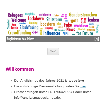
Wir mögen Lehnwörter nicht – wir lieben sie!
ANGLIZISMUS DES JAHRES
Menü
Zum Inhalt springen
Willkommen
Der Anglizismus des Jahres 2021 ist
boostern
Die vollständige Pressemitteilung finden Sie
hier
.
Presseanfragen unter
+4917664218641 oder unter
info@anglizismusdesjahres.de.