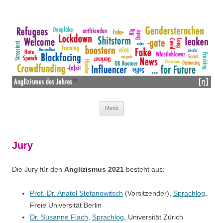
Wir mögen Lehnwörter nicht – wir lieben sie!
ANGLIZISMUS DES JAHRES
Menü
Zum Inhalt springen
Jury
Die Jury für den
Anglizismus 2021
besteht aus:
Prof. Dr. Anatol Stefanowitsch
(Vorsitzender),
Sprachlog
,
Freie Universität Berlin
Dr. Susanne Flach
,
Sprachlog
, Universität Zürich