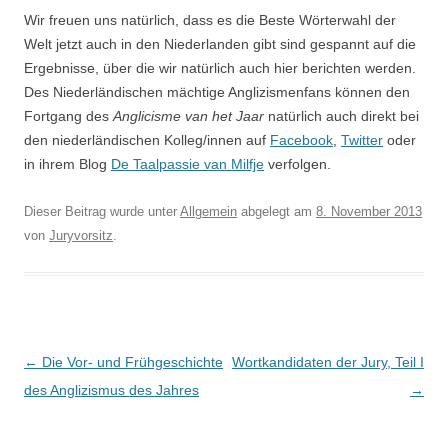
Wir freuen uns natürlich, dass es die Beste Wörterwahl der
Welt jetzt auch in den Niederlanden gibt sind gespannt auf die
Ergebnisse, über die wir natürlich auch hier berichten werden.
Des Niederländischen mächtige Anglizismenfans können den
Fortgang des
Anglicisme van het Jaar
natürlich auch direkt bei
den niederländischen Kolleg/innen auf
Facebook
,
Twitter
oder
in ihrem Blog
De Taalpassie van Milfje
verfolgen.
Dieser Beitrag wurde unter
Allgemein
abgelegt am
8. November 2013
von
Juryvorsitz
.
Artikel-Navigation
←
Die Vor- und Frühgeschichte
Wortkandidaten der Jury, Teil I
des Anglizismus des Jahres
→