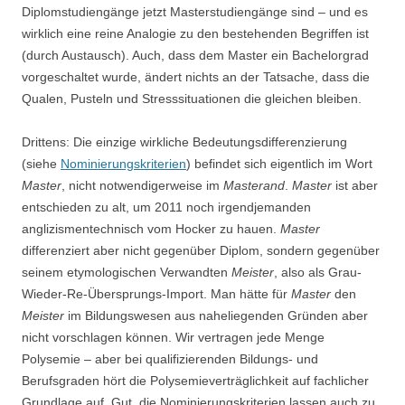
Diplomstudiengänge jetzt Masterstudiengänge sind – und es
wirklich eine reine Analogie zu den bestehenden Begriffen ist
(durch Austausch). Auch, dass dem Master ein Bachelorgrad
vorgeschaltet wurde, ändert nichts an der Tatsache, dass die
Qualen, Pusteln und Stresssituationen die gleichen bleiben.
Drittens: Die einzige wirkliche Bedeutungsdifferenzierung
(siehe
Nominierungskriterien
) befindet sich eigentlich im Wort
Master
, nicht notwendigerweise im
Masterand
.
Master
ist aber
entschieden zu alt, um 2011 noch irgendjemanden
anglizismentechnisch vom Hocker zu hauen.
Master
differenziert aber nicht gegenüber Diplom, sondern gegenüber
seinem etymologischen Verwandten
Meister
, also als Grau-
Wieder-Re-Übersprungs-Import. Man hätte für
Master
den
Meister
im Bildungswesen aus naheliegenden Gründen aber
nicht vorschlagen können. Wir vertragen jede Menge
Polysemie – aber bei qualifizierenden Bildungs- und
Berufsgraden hört die Polysemieverträglichkeit auf fachlicher
Grundlage auf. Gut, die Nominierungskriterien lassen auch zu,