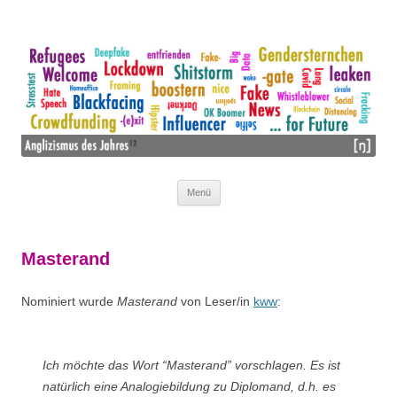
Wir mögen Lehnwörter nicht – wir lieben sie!
ANGLIZISMUS DES JAHRES
Menü
Zum Inhalt springen
Masterand
Nominiert wurde
Masterand
von Leser/in
kww
:
Ich möchte das Wort “Masterand” vorschlagen. Es ist
natürlich eine Analogiebildung zu Diplomand, d.h. es