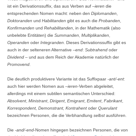
ist ein Derivationssuffix, das aus Verben auf –
ieren
die
entsprechenden Nomen macht: neben den
Diplomanden
,
Doktoranden
und
Habilitanden
gibt es auch die
Probanden
,
Konfirmanden
und
Rehabilitanden
, in der Mathematik (also
unbelebte Entitäten) die
Summanden
,
Multiplikanden
,
Operanden
oder
Integranden
. Dieses Derivationssuffix gibt es
auch in der selteneren Alternative –
end
:
Subtrahend
oder
Dividend
– und aus dem Reich der Akademie natürlich der
Promovend
.
Die deutlich produktivere Variante ist das Suffixpaar
-ant/-ent
:
auch hier werden Nomen aus –
ieren
-Verben abgeleitet,
allerdings mit einem subtilen semantischen Unterschied:
Absolvent
,
Ministrant
,
Dirigent
,
Emigrant
,
Emitent
,
Fabrikant
,
Korrespondent, Demonstrant, Kontrahent
oder
Querulant
bezeichnen Personen, die die Verbhandlung
selbst
ausführen.
Die
-and/-end
-Nomen hingegen bezeichnen Personen, die von