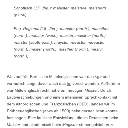
Schottisch (17. Jhd.): maiester, maistere, maisterris
(plural)
Eng. Regional (18. Jhd.): maaster (north.), maasther
(north.), maestur (west.), maister, maisther (north.),
marster (south-east.), mayster, measter, meeaster
(north.), mester (north.), mesther (north.), mestur
(north.);
Was auffällt: Bereits im Mittelenglischen war das <g> und
vermutlich lange davor auch das [ɡ] verschwunden. Außerdem
war Mittelenglisch recht nahe am heutigen
Meister
. Durch
Lautverschiebungen und einem intensiven Sprachkontakt mit
dem Altnordischen und Französischen (OED), landen wir im
Frühneuenglischen (etwa ab 1500) beim
master
. Man könnte
fast sagen: Eine lautliche Entwicklung, die im Deutschen beim
Meister
und akademisch beim
Magister
stehengeblieben zu