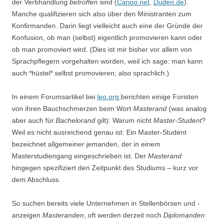
der Verbhandlung
betroffen
sind (
Canoo.net
,
Duden.de
).
Manche qualifizieren sich also über den Ministranten zum
Konfirmanden. Darin liegt vielleicht auch eine der Gründe der
Konfusion, ob man (selbst) eigentlich promovieren kann oder
ob man promoviert wird. (Dies ist mir bisher vor allem von
Sprachpflegern vorgehalten worden, weil ich sage: man kann
auch *hüstel* selbst promovieren; also sprachlich.)
In einem Forumsartikel bei
leo.org
berichten einige Foristen
von ihren Bauchschmerzen beim Wort
Masterand
(was analog
aber auch für
Bachelorand
gilt): Warum nicht
Master-Student
?
Weil es nicht ausreichend genau ist: Ein Master-Student
bezeichnet allgemeiner jemanden, der in einem
Masterstudiengang eingeschrieben ist. Der
Masterand
hingegen spezifiziert den Zeitpunkt des Studiums – kurz vor
dem Abschluss.
So suchen bereits viele Unternehmen in Stellenbörsen und -
anzeigen
Masteranden
, oft werden derzeit noch
Diplomanden