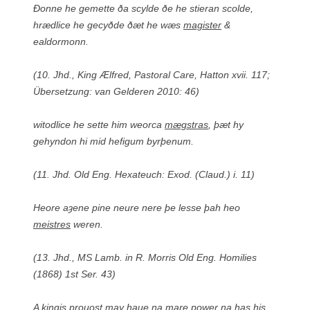
Ðonne he gemette ða scylde ðe he stieran scolde,
hrædlice he gecyðde ðæt he wæs
magister
&
ealdormonn.
(10. Jhd., King Ælfred,
Pastoral Care
, Hatton xvii. 117;
Übersetzung: van Gelderen 2010: 46)
witodlice he sette him weorca
mægstras
, þæt hy
gehyndon hi mid hefigum byrþenum.
(11. Jhd.
Old Eng. Hexateuch: Exod.
(Claud.) i. 11)
Heore aȝene pine neure nere þe lesse þah heo
meistres
weren.
(13. Jhd.,
MS Lamb.
in R. Morris
Old Eng. Homilies
(1868) 1st Ser. 43)
A kingis prouost may haue na mare power na has his