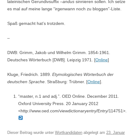
lateinischen Gerundivsuffix –
andus
sinnieren sollen. Ich setze
es mal auf meine lange “irgenwann noch zu bloggen”-Liste.
Spaß gemacht hat’s trotzdem.
–
DWB: Grimm, Jakob und Wilhelm Grimm. 1854-1961.
Deutsches Wörterbuch [DWB]. Leipzig 1971. [
Online
]
Kluge, Friedrich. 1889.
Etymologisches Wörterbuch der
deutschen Sprache
. Straßburg: Trübner. [
Online
].
“master, n.1 and adj.”. OED Online. December 2011.
Oxford University Press. 20 January 2012
<http://www.oed.com/viewdictionaryentry/Entry/114751>.
Dieser Beitrag wurde unter
Wortkandidaten
abgelegt am
23. Januar