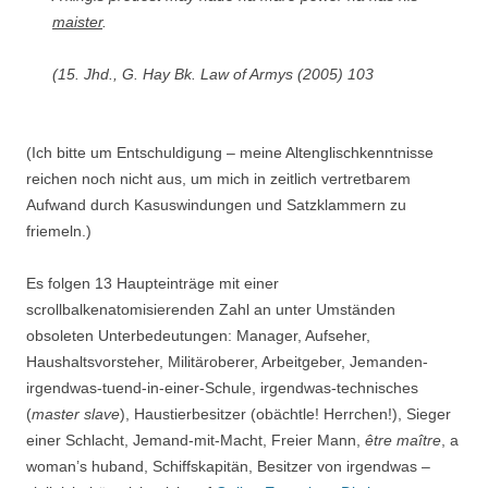
maister
.
(15. Jhd., G. Hay
Bk. Law of Armys
(2005) 103
(Ich bitte um Entschuldigung – meine Altenglischkenntnisse
reichen noch nicht aus, um mich in zeitlich vertretbarem
Aufwand durch Kasuswindungen und Satzklammern zu
friemeln.)
Es folgen 13 Haupteinträge mit einer
scrollbalkenatomisierenden Zahl an unter Umständen
obsoleten Unterbedeutungen: Manager, Aufseher,
Haushaltsvorsteher, Militäroberer, Arbeitgeber, Jemanden-
irgendwas-tuend-in-einer-Schule, irgendwas-technisches
(
master slave
), Haustierbesitzer (obächtle! Herrchen!), Sieger
einer Schlacht, Jemand-mit-Macht, Freier Mann,
être maître
, a
woman’s huband, Schiffskapitän, Besitzer von irgendwas –