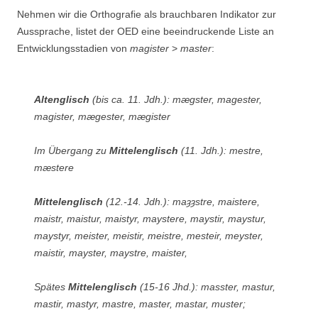
Nehmen wir die Orthografie als brauchbaren Indikator zur
Aussprache, listet der OED eine beeindruckende Liste an
Entwicklungsstadien von
magister
>
master
:
Altenglisch
(bis ca. 11. Jdh.): mægster, magester,
magister, mægester, mægister
Im Übergang zu
Mittelenglisch
(11. Jdh.): mestre,
mæstere
Mittelenglisch
(12.-14. Jdh.): maȝȝstre, maistere,
maistr, maistur, maistyr, maystere, maystir, maystur,
maystyr, meister, meistir, meistre, mesteir, meyster,
maistir, mayster, maystre, maister,
Spätes
Mittelenglisch
(15-16 Jhd.): masster, mastur,
mastir, mastyr, mastre, master, mastar, muster;