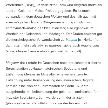
Wörterbuch [DWB]). In verkürzter Form wird
magister
meist als
‘Lehrer, Gelehrter, Meister’ wiedergegeben. Es ist auch
verwandt mit dem deutschen
Meister
und deshalb auch mit
allen möglichen Ämtern (
Bürgermeister
, ursprünglich wohl
antonymisch-analog gebildet:
Minister
); also irgendwie im
Wortfeld der Gelehrten und Mächtigen. Der Duden erwähnt gar
die morphologische Verwandtschaft zu
Magnat
[s. ‚Herkunft‘,
da
magis
‚mehr‘, als adv. zu
magnus
, siehe auch
magna cum
laude
,
Magna Carta
– alles irgendwie Große halt].
Magister
(lat.) erfuhr im Deutschen nach der schon in früheren
Sprachstadien geklauten lateinischen Bedeutung und
Entlehnung
Meister
im Mittelalter eine weitere, zweite
Entlehnung unter Konservierung des lateinischen Begriffs,
nämlich eine “von den universitäten seit dem 15. jahrh.
ausgehende, mit beibehaltung der gelehrten lateinischen form:
magister liberalium artium wurde der in der artisten-
(philosophischen) facultät zum range der lehrerschaft