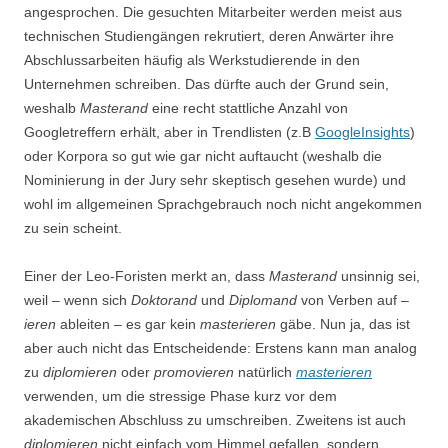
angesprochen. Die gesuchten Mitarbeiter werden meist aus
technischen Studiengängen rekrutiert, deren Anwärter ihre
Abschlussarbeiten häufig als Werkstudierende in den
Unternehmen schreiben. Das dürfte auch der Grund sein,
weshalb
Masterand
eine recht stattliche Anzahl von
Googletreffern erhält, aber in Trendlisten (z.B
GoogleInsights
)
oder Korpora so gut wie gar nicht auftaucht (weshalb die
Nominierung in der Jury sehr skeptisch gesehen wurde) und
wohl im allgemeinen Sprachgebrauch noch nicht angekommen
zu sein scheint.
Einer der Leo-Foristen merkt an, dass
Masterand
unsinnig sei,
weil – wenn sich
Doktorand
und
Diplomand
von Verben auf –
ieren
ableiten – es gar kein
masterieren
gäbe. Nun ja, das ist
aber auch nicht das Entscheidende: Erstens kann man analog
zu
diplomieren
oder
promovieren
natürlich
masterieren
verwenden, um die stressige Phase kurz vor dem
akademischen Abschluss zu umschreiben. Zweitens ist auch
diplomieren
nicht einfach vom Himmel gefallen, sondern