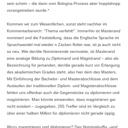
sein schein – die dann vom Bologna-Prozess aber hopplahopp
vorangetrieben wurde.*
Kommen wir zum Wesentlichen, sonst steht nachher im
Kommentarbereich: “Thema verfehlt!”. Immerhin ist
Masterand
nominiert und die Feststellung, dass die Englische Sprache im
Sprachwandel mal wieder n Zacken flotter war, ist ja auch nicht
so neu. Wie der/die Nominierende vermutete, ist
Masterand
eine analoge Bildung zu
Diplomand
und
Magistrand
– also als
Bezeichnung für jemanden, der/die gerade kurz vor Erlangung
des akademischen Grades steht, also hier dem des Masters.
Mit Einführung der Bachelor- und Masterabschlüsse und dem
Auslaufen der traditionellen Diplom- und Magisterabschlüsse
fehlen uns offenbar auch die Gegenstücke zu
diplomieren
und
magistrieren
. Man könnte einwenden, dass
magistrieren
gar
nicht existiert – zugegeben, 255 Treffer sind im Vergleich zu
über einer halben Million für
diplomieren
nicht gerade üppig.
Wozu
magistrieren
und
diplomieren
? Das Nominalsuffix –
and