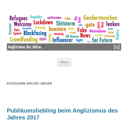
Wir mögen Lehnwörter nicht – wir lieben sie!
ANGLIZISMUS DES JAHRES
Menü
Zum Inhalt springen
KATEGORIE-ARCHIV:
SIEGER
Publikumsliebling beim Anglizismus des
Jahres 2017